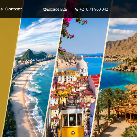
ie
Contact
🤝Espace B2B
📞 +216 71 960 042