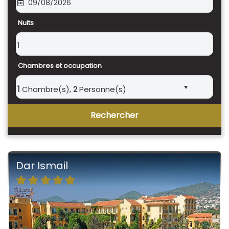
09/08/2026
Nuits
1
Chambres et occupation
1
Chambre(s),
Personne(s)
2
Rechercher
Dar Ismail