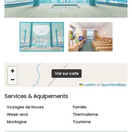
+
Voir sur carte
−
Leaflet
|
©
OpenStreetMap
Services & équipements
Voyages de Noces
Famille
Week-end
Thermalisme
Montagne
Tourisme