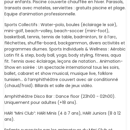
pour enfants. Piscine couverte chauffée en hiver. Parasols,
transats avec matelas, serviettes : gratuits piscine et plage.
Equipe d’animation professionnelle.
Sports Collectifs : Water-polo, boules (éclairage le soir),
mini-golf, beach-volley, beach-soccer (mini-foot),
basketball, tennis, tennis de table, badminton, tir à l’arc,
fléchettes, shuffle-board, backgammon, divers activités et
programmes diurnes. Sports Individuels & Wellness : Aérobic
Latin fit & step, body ball, yoga, body styling, fitness, aqua
fit. Tennis avec éclairage, leçons de natation… Animation-
Show en soirée : Un spectacle international tous les soirs,
ballet, cabaret et show musical, musique live, folklore
tunisien… à l’amphithéâtre couvert avec air conditionné
(chaud/froid). Billards et salle de jeux vidéo.
Amphithéâtre Disco Bar : Dance floor (23h00 - 02h00).
Uniquement pour adultes (+18 ans).
HARI “Mini Club”: HARI Minis (4 à 7 ans), HARI Juniors (8 à 12
ans).