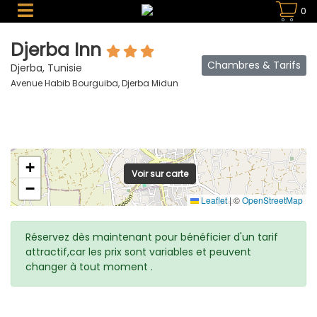
0
Djerba Inn
Chambres & Tarifs
Djerba, Tunisie
Avenue Habib Bourguiba, Djerba Midun
+
Voir sur carte
−
Leaflet
|
©
OpenStreetMap
Réservez dès maintenant pour bénéficier d'un tarif
attractif,car les prix sont variables et peuvent
changer à tout moment .