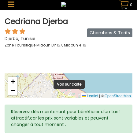
0
Cedriana Djerba
Chambres & Tarifs
Djerba, Tunisie
Zone Touristique Midoun BP 157, Midoun 4116
+
Voir sur carte
−
Leaflet
|
©
OpenStreetMap
Réservez dès maintenant pour bénéficier d'un tarif
attractif,car les prix sont variables et peuvent
changer à tout moment .